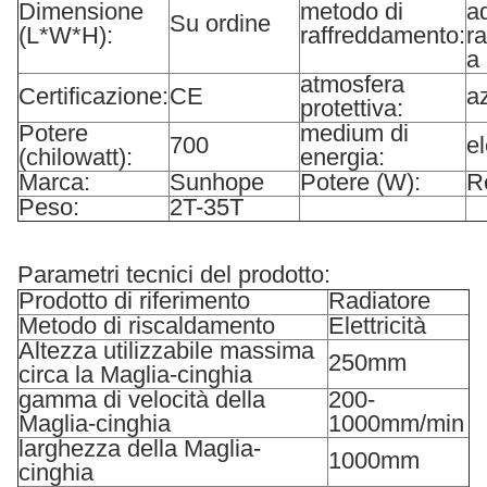
Dimensione
metodo di
a
Su ordine
(L*W*H):
raffreddamento:
r
a 
atmosfera
Certificazione:
CE
a
protettiva:
Potere
medium di
700
el
(chilowatt):
energia:
Marca:
Sunhope
Potere (W):
R
Peso:
2T-35T
Parametri tecnici del prodotto:
Prodotto di riferimento
Radiatore
Metodo di riscaldamento
Elettricità
Altezza utilizzabile massima
250mm
circa la Maglia-cinghia
gamma di velocità della
200-
Maglia-cinghia
1000mm/min
larghezza della Maglia-
1000mm
cinghia