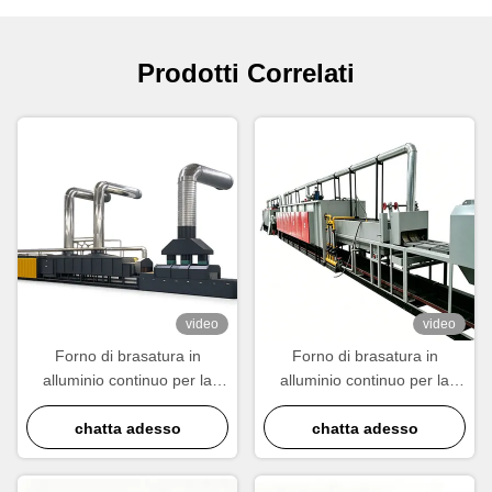
Prodotti Correlati
video
video
Forno di brasatura in
Forno di brasatura in
alluminio continuo per la
alluminio continuo per la
produzione di radiatori e
produzione di radiatori,
chatta adesso
condensatori.
condensatori ed scambiatori
chatta adesso
di calore