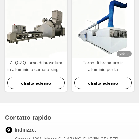
video
ZLQ-ZQ forno di brasatura
Forno di brasatura in
in alluminio a camera singola
alluminio per la
a vuoto gas-portatore ciclo
fabbricazione di radiatori ed
veloce di risparmio
chatta adesso
scambiatori di calore
chatta adesso
energetico
Contatto rapido
Indirizzo: