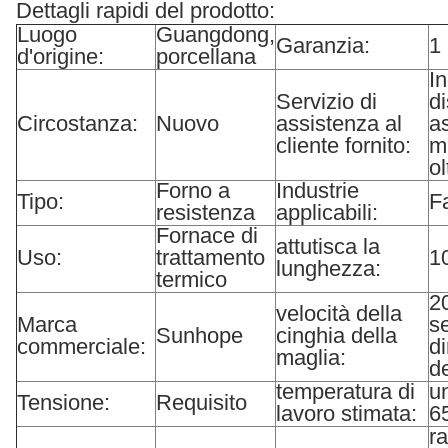
Dettagli rapidi del prodotto:
Luogo
Guangdong,
Garanzia:
1
d'origine:
porcellana
I
Servizio di
di
Circostanza:
Nuovo
assistenza al
a
cliente fornito:
m
o
Forno a
Industrie
Tipo:
F
resistenza
applicabili:
Fornace di
attutisca la
Uso:
trattamento
1
lunghezza:
termico
2
velocità della
Marca
s
Sunhope
cinghia della
commerciale:
d
maglia:
d
temperatura di
un
Tensione:
Requisito
lavoro stimata:
6
r