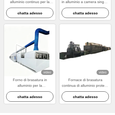
alluminio continuo per la
in alluminio a camera singola
produzione di radiatori,
a vuoto gas-portatore ciclo
condensatori ed scambiatori
chatta adesso
veloce di risparmio
chatta adesso
di calore
energetico
video
video
Forno di brasatura in
Fornace di brasatura
alluminio per la
continua di alluminio protetta
fabbricazione di radiatori ed
da azoto personalizzata per
scambiatori di calore
chatta adesso
scambiatori di calore
chatta adesso
automobilistici