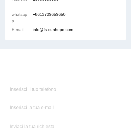
:
whatsap
+8613709659650
p
E-mail
info@fs-sunhope.com
Contatto