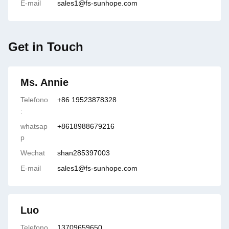
E-mail
sales1@fs-sunhope.com
Get in Touch
Ms. Annie
Telefono
+86 19523878328
:
whatsap
+8618988679216
p
Wechat
shan285397003
E-mail
sales1@fs-sunhope.com
Luo
Telefono
13709659650