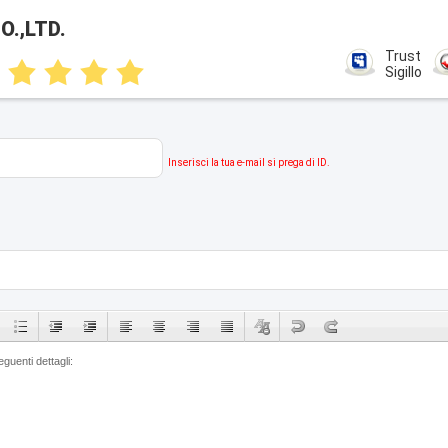
.,LTD.
Trust
Sigillo
Inserisci la tua e-mail si prega di ID.