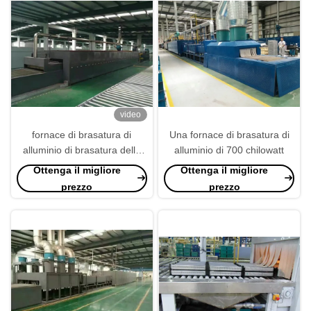
video
fornace di brasatura di
Una fornace di brasatura di
alluminio di brasatura della
alluminio di 700 chilowatt
fornace di lunghezza di 30m,
Ottenga il migliore
Ottenga il migliore
fornace di brasatura continua
prezzo
prezzo