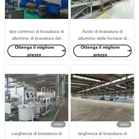
tipo continuo di brasatura di
Azoto di brasatura di
alluminio di brasatura del
alluminio della fornace di
tunnel della fornace di
larghezza di altezza 1000mm
Ottenga il migliore
Ottenga il migliore
larghezza di lunghezza
del bene durevole 250mm
prezzo
prezzo
1000mm di 4m-20m
video
video
Larghezza di brasatura di
larghezza di brasatura di