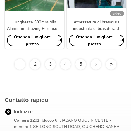
video
Lunghezza 500mm/Min
Attrezzatura di brasatura
Aluminum Brazing Furnace di
industriale di brasatura di
trattamento termico 250mm
alluminio continua della
Ottenga il migliore
Ottenga il migliore
fornace di CNB
prezzo
prezzo
1
2
3
4
5
Contatto rapido
Indirizzo:
Camera 1201, blocco 6, JIABANG GUOJIN CENTER,
numero 1 SHILONG SOUTH ROAD, GUICHENG NANHAI