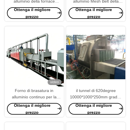
alluminio della fornace
alluminio Mesh Belt della
1000mm di Mesh Belt Spray
fornace 1000mm del
Ottenga il migliore
Ottenga il migliore
Zone Drying
consumo dell'azoto 45m3/H
prezzo
prezzo
video
Forno di brasatura in
il tunnel di 620degree
alluminio continuo per la
10000*1000*250mm gradua
produzione di radiatori,
il sistema di raffreddamento
Ottenga il migliore
Ottenga il migliore
condensatori ed scambiatori
secondo la misura di
prezzo
prezzo
di calore
brasatura di alluminio della
fornace