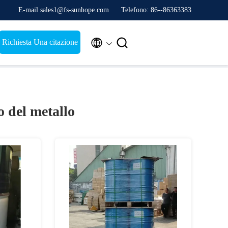
E-mail sales1@fs-sunhope.com
Telefono: 86--86363383


Richiesta Una citazione
o del metallo