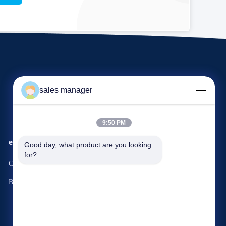
sales manager
9:50 PM
eventi
Good day, what product are you looking 
Richiesta Una citazione
for?
Casi
Telefono: 86--86363383
Blog
Fax: 86--86264066


