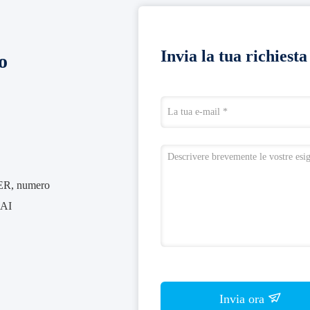
Invia la tua richiest
o
ER, numero
AI
Invia ora