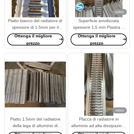
video
Piatto bianco del radiatore di
Superficie anodizzata
spessore di 1.5mm per il
spessore 1,5 mm Piastra di
centro automatico Corolla 86
radiatore in argento con
Ottenga il migliore
Ottenga il migliore
del radiatore
imballaggio in cartone
prezzo
prezzo
video
Piatto 1.5mm del radiatore
Placca di radiatore in
della lega di alluminio di
alluminio ad alta dissipazione
rettangolo densamente
del calore per applicazioni