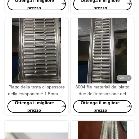
Ottenga il migliore
Ottenga il migliore
industriali personalizzate
prezzo
prezzo
video
Piatto della testa di spessore
3004 file materiali del piatto
della componente 1.5mm del
due dell'intestazione del
radiatore di rivestimento del
radiatore di spessore di
Ottenga il migliore
Ottenga il migliore
mulino
1.5mm
prezzo
prezzo