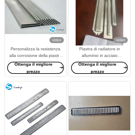
video
video
Personalizza la resistenza
Piastra di radiatore in
alla corrosione della piastra
alluminio in acciaio
del radiatore in alluminio in
inossidabile per soluzioni di
Ottenga il migliore
Ottenga il migliore
acciaio inossidabile
raffreddamento
prezzo
prezzo
personalizzate