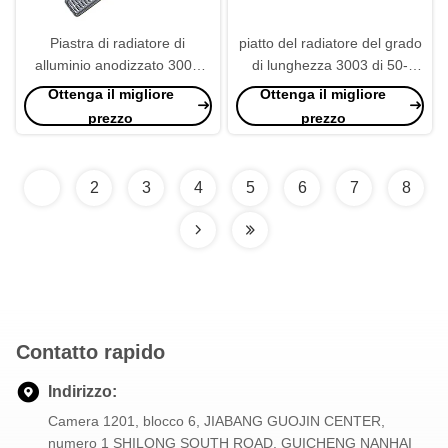
Piastra di radiatore di
piatto del radiatore del grado
alluminio anodizzato 3003
di lunghezza 3003 di 50-
personalizzabile
70mm, piatto dello sbocco
Ottenga il migliore
Ottenga il migliore
del radiatore regolabile
prezzo
prezzo
1
2
3
4
5
6
7
8
Contatto rapido
Indirizzo:
Camera 1201, blocco 6, JIABANG GUOJIN CENTER,
numero 1 SHILONG SOUTH ROAD, GUICHENG NANHAI