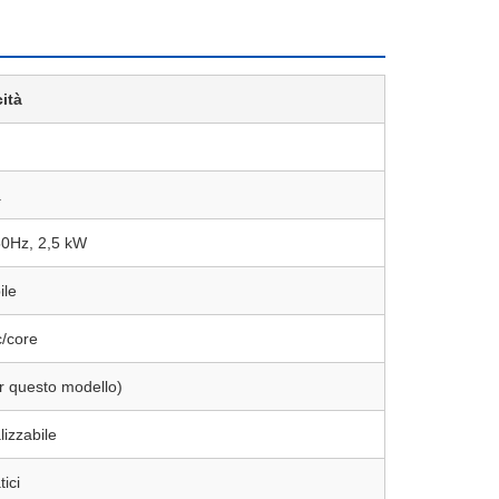
cità
a
50Hz, 2,5 kW
ile
c/core
r questo modello)
izzabile
ici