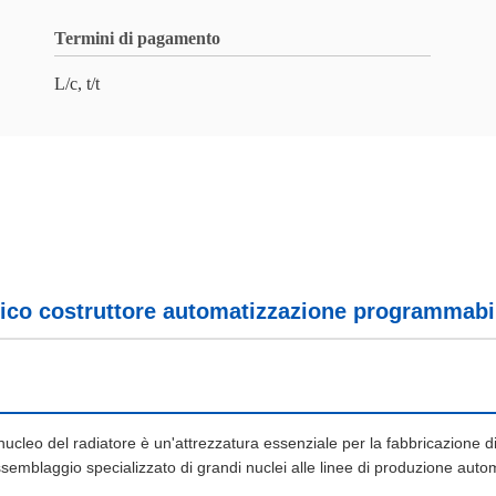
Termini di pagamento
L/c, t/t
co costruttore automatizzazione programmabile
cleo del radiatore è un'attrezzatura essenziale per la fabbricazione 
assemblaggio specializzato di grandi nuclei alle linee di produzione auto