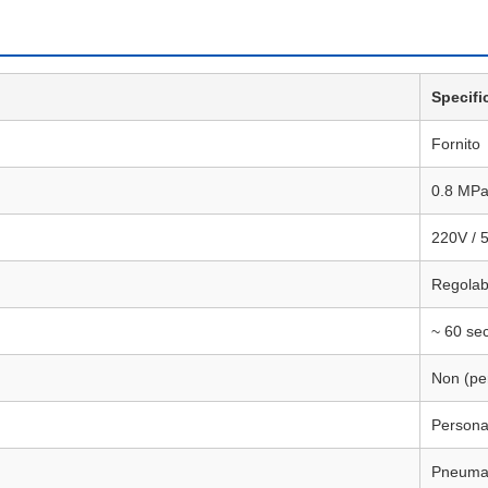
Specifi
Fornito
0.8 MP
220V / 
Regolab
~ 60 se
Non (pe
Personal
Pneumat