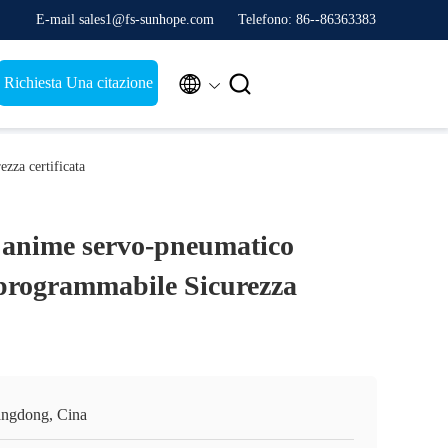
E-mail sales1@fs-sunhope.com
Telefono: 86--86363383


Richiesta Una citazione
zza certificata
i anime servo-pneumatico
programmabile Sicurezza
ngdong, Cina