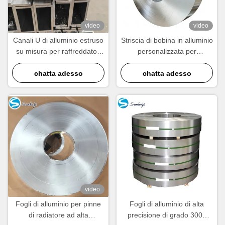
video
video
Canali U di alluminio estruso
Striscia di bobina in alluminio
su misura per raffreddatori
personalizzata per
d'olio leggeri ad alta
condensatore radiatore con
conduttività termica
chatta adesso
elevata conducibilità termica
chatta adesso
video
Fogli di alluminio per pinne
Fogli di alluminio di alta
di radiatore ad alta
precisione di grado 3003