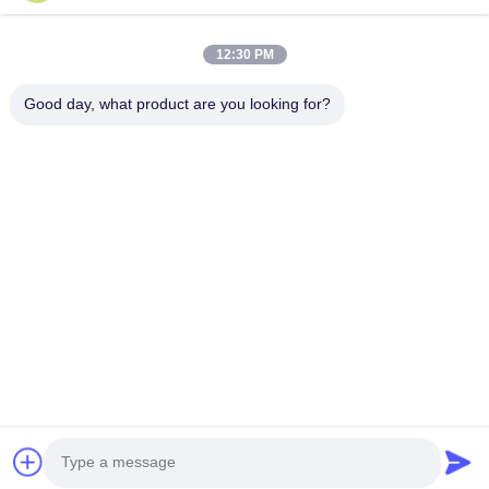
La nostra newsletter
12:30 PM
Iscriviti alla nostra newsletter per sconti e altro.
Good day, what product are you looking for?
Contattaci
Politica sulla privacy
|
Mappa del sito
| Cina Buona qualità
Radiatore che fa macchina Fornitore. 2021-2026 FOSHAN
SUNHOPE CO.,LTD. . Tutti i diritti riservati.