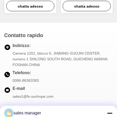
conduttività termica
progettati per le pinne del
chatta adesso
chatta adesso
radiatore
Contatto rapido
Indirizzo:
Camera 1201, blocco 6, JIABANG GUOJIN CENTER,
numero 1 SHILONG SOUTH ROAD, GUICHENG NANHAI
FOSHAN CHINA
Telefono:
0086-86363383
E-mail
sales1@fs-sunhope.com
sales manager