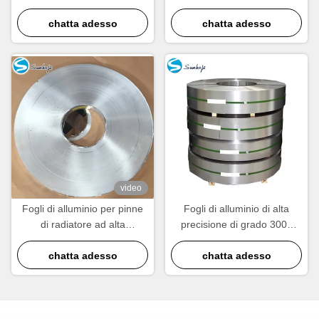
d'olio leggeri ad alta
condensatore radiatore con
conduttività termica
chatta adesso
elevata conducibilità termica
chatta adesso
video
Fogli di alluminio per pinne
Fogli di alluminio di alta
di radiatore ad alta
precisione di grado 3003
conduttività termica
progettati per le pinne del
chatta adesso
chatta adesso
radiatore