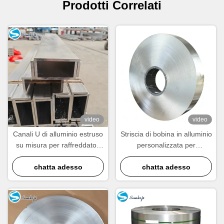
Prodotti Correlati
video
video
Canali U di alluminio estruso
Striscia di bobina in alluminio
su misura per raffreddatori
personalizzata per
d'olio leggeri ad alta
condensatore radiatore con
conduttività termica
chatta adesso
elevata conducibilità termica
chatta adesso