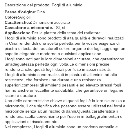
Descrizione del prodotto: Fogli di alluminio
Paese d'origine:
Cina
Colore:
Argioli
Caratteristica:
Dimensioni accurate
Cassaforte a microonde:
- Sì, sì.
Applicazione:
Per la piastra della testa del radiatore
I fogli di alluminio sono prodotti di alta qualità e durevoli realizzati
in Cina.rendendoli una scelta perfetta per le vostre esigenze di
piastra di testa del radiatoreIl colore argento dei fogli aggiunge un
aspetto elegante e moderno a qualsiasi applicazione.
I fogli sono noti per le loro dimensioni accurate, che garantiscono
un'adeguatezza perfetta ogni volta.Le dimensioni precise
rendono anche questi fogli ideali per l'uso in spazi ristretti.
I fogli di alluminio sono realizzati in piastra di alluminio ad alta
resistenza, che fornisce una durata e una resistenza
superiori.compresi gli ambienti pesanti e ad elevato stressI fogli
hanno anche un'eccellente saldabilità, che garantisce un legame
sicuro e duraturo.
Una delle caratteristiche chiave di questi fogli è la loro sicurezza a
microonde, il che significa che possono essere utilizzati nei forni a
microonde senza alcun rischio di danni.Questa caratteristica li
rende una scelta conveniente per l'uso in imballaggi alimentari e
applicazioni di riscaldamento.
Nel complesso, i fogli di alluminio sono un prodotto versatile e