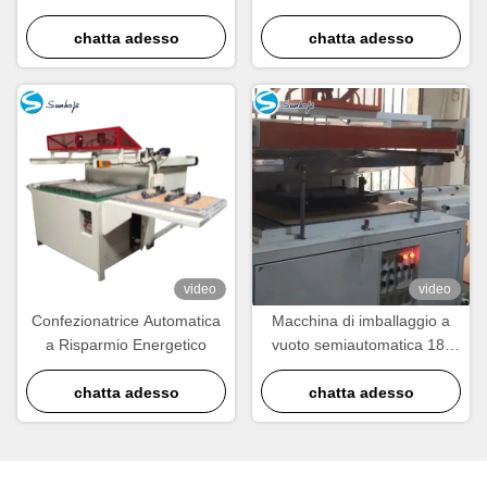
semiautomatica di materie
Machine
plastiche per l'industria del
chatta adesso
chatta adesso
packaging
video
video
Confezionatrice Automatica
Macchina di imballaggio a
a Risparmio Energetico
vuoto semiautomatica 18-
20KW 30 secondi per pezzo
chatta adesso
chatta adesso