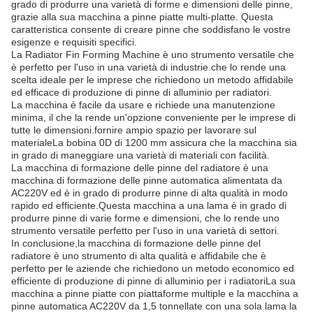
grado di produrre una varietà di forme e dimensioni delle pinne,
grazie alla sua macchina a pinne piatte multi-platte. Questa
caratteristica consente di creare pinne che soddisfano le vostre
esigenze e requisiti specifici.
La Radiator Fin Forming Machine è uno strumento versatile che
è perfetto per l'uso in una varietà di industrie.che lo rende una
scelta ideale per le imprese che richiedono un metodo affidabile
ed efficace di produzione di pinne di alluminio per radiatori.
La macchina è facile da usare e richiede una manutenzione
minima, il che la rende un'opzione conveniente per le imprese di
tutte le dimensioni.fornire ampio spazio per lavorare sul
materialeLa bobina 0D di 1200 mm assicura che la macchina sia
in grado di maneggiare una varietà di materiali con facilità.
La macchina di formazione delle pinne del radiatore è una
macchina di formazione delle pinne automatica alimentata da
AC220V ed è in grado di produrre pinne di alta qualità in modo
rapido ed efficiente.Questa macchina a una lama è in grado di
produrre pinne di varie forme e dimensioni, che lo rende uno
strumento versatile perfetto per l'uso in una varietà di settori.
In conclusione,la macchina di formazione delle pinne del
radiatore è uno strumento di alta qualità e affidabile che è
perfetto per le aziende che richiedono un metodo economico ed
efficiente di produzione di pinne di alluminio per i radiatoriLa sua
macchina a pinne piatte con piattaforme multiple e la macchina a
pinne automatica AC220V da 1,5 tonnellate con una sola lama la