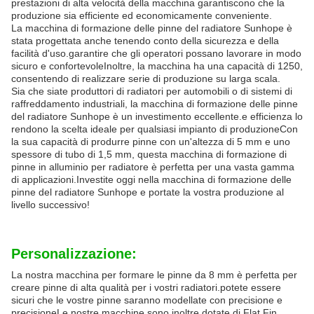
prestazioni di alta velocità della macchina garantiscono che la
produzione sia efficiente ed economicamente conveniente.
La macchina di formazione delle pinne del radiatore Sunhope è
stata progettata anche tenendo conto della sicurezza e della
facilità d'uso.garantire che gli operatori possano lavorare in modo
sicuro e confortevoleInoltre, la macchina ha una capacità di 1250,
consentendo di realizzare serie di produzione su larga scala.
Sia che siate produttori di radiatori per automobili o di sistemi di
raffreddamento industriali, la macchina di formazione delle pinne
del radiatore Sunhope è un investimento eccellente.e efficienza lo
rendono la scelta ideale per qualsiasi impianto di produzioneCon
la sua capacità di produrre pinne con un'altezza di 5 mm e uno
spessore di tubo di 1,5 mm, questa macchina di formazione di
pinne in alluminio per radiatore è perfetta per una vasta gamma
di applicazioni.Investite oggi nella macchina di formazione delle
pinne del radiatore Sunhope e portate la vostra produzione al
livello successivo!
Personalizzazione:
La nostra macchina per formare le pinne da 8 mm è perfetta per
creare pinne di alta qualità per i vostri radiatori.potete essere
sicuri che le vostre pinne saranno modellate con precisione e
precisioneLe nostre macchine sono inoltre dotate di Flat Fin