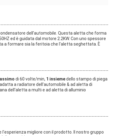
il condensatore dell'automobile. Questa aletta che forma
0V/50HZ ed è guidata dal motore 2.2KW. Con uno spessore
 a formare sia la feritoia che l'aletta seghettata. È
 massimo
di 60 volte/min,
1 insieme
dello stampo di piega
adatta a radiatore dell'automobile & ad aletta di
a dell'aletta a multi e ad aletta di alluminio
e l'esperienza migliore con il prodotto. Il nostro gruppo