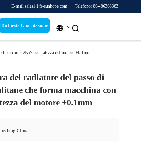
E-mail sales1@fs-sunhope.com
Telefono: 86--86363383
Richiesta Una citazione


 macchina con 2.2KW accuratezza del motore ±0.1mm
ra del radiatore del passo di
olitane che forma macchina con
tezza del motore ±0.1mm
ngdong,China