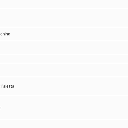
cchina
l'aletta
e