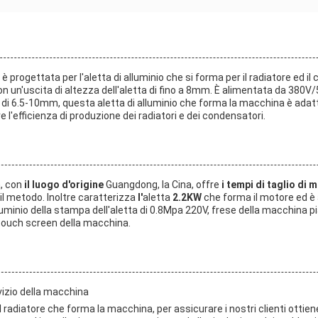
è progettata per l'aletta di alluminio che si forma per il radiatore ed 
 con un'uscita di altezza dell'aletta di fino a 8mm. È alimentata da 38
a di 6.5-10mm, questa aletta di alluminio che forma la macchina è adatta
e l'efficienza di produzione dei radiatori e dei condensatori.
, con
il luogo d'origine
Guangdong, la Cina, offre
i tempi di taglio di
il metodo. Inoltre caratterizza
l'
aletta
2.2KW
che forma il motore ed è 
minio della stampa dell'aletta di 0.8Mpa 220V, frese della macchina pian
 touch screen della macchina.
vizio della macchina
el radiatore che forma la macchina, per assicurare i nostri clienti ottien