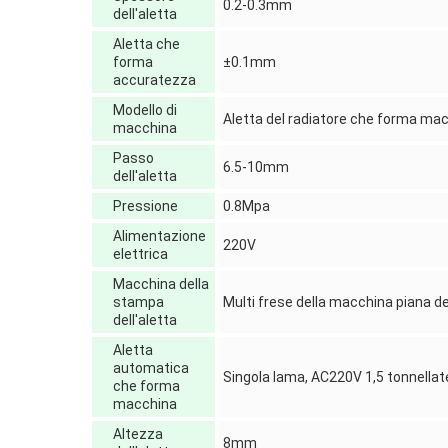
0.2-0.3mm
dell'aletta
Aletta che
forma
±0.1mm
accuratezza
Modello di
Aletta del radiatore che forma ma
macchina
Passo
6.5-10mm
dell'aletta
Pressione
0.8Mpa
Alimentazione
220V
elettrica
Macchina della
stampa
Multi frese della macchina piana del
dell'aletta
Aletta
automatica
Singola lama, AC220V 1,5 tonnellat
che forma
macchina
Altezza
8mm