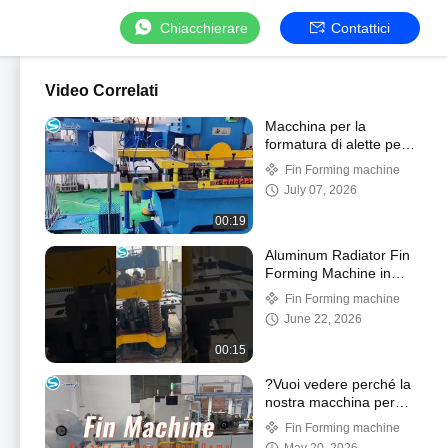
Chiacchierare
Contattici
Video Correlati
Macchina per la
formatura di alette per
radiatori ad alta velocità
Fin Forming machine
| Produzione di alette
July 07, 2026
per radiatori in alluminio
di precisione
00:19
Aluminum Radiator Fin
Forming Machine in
Operation 🔧 |
Fin Forming machine
SUNHOPE Production
June 22, 2026
Line
00:15
?Vuoi vedere perché la
nostra macchina per
alette offre elevata
Fin Forming machine
efficienza e affidabilità?