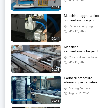
May 20, 2026
Guarda questo video?
01:19
Macchina aggraffatrice
semiautomatica per
radiatori, macchina per
Radiator crimpling
la produzione di
machine
May 12, 2022
radiatori
00:44
Macchine
semiautomatiche per la
costruzione di nuclei
Core builder machine
May 15, 2023
01:03
Forno di brasatura
alluminio per radiatori,
max 700 gradi, velocità
Brazing Furnace
del nastro trasportatore
August 13, 2021
a rete 600 mm/min
01:46